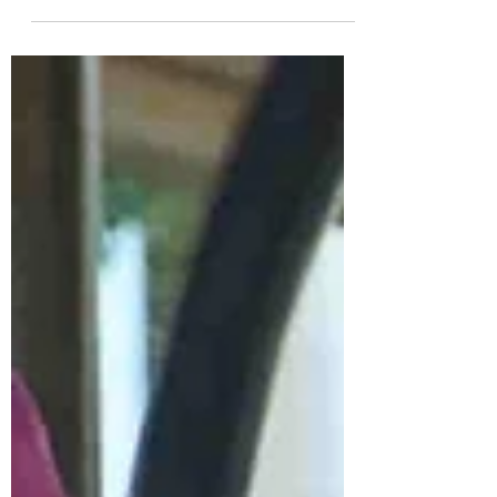
顯得特別迷人又搶眼。 因發現雨豆樹小徑
臨時修路，在志工行前會議時，大家就熱
烈討論起自行車路線該怎麼騎，算是一種
突破重圍的感覺吧，總是會找到合適的路
徑騎乘。 捷運出口報到等候時，導覽員
Angela就先簡單解說 #橋頭糖廠的歷史脈
絡。一路上也說明 #高雄新市鎮 60米1-1道
路的開闢，除了會破壞有80年歷史的防空
洞、老樹、宿舍群街廓消失外，足以乘載
175萬噸滯洪量的典寶溪流河岸森林也會大
受影響。 許久不見花卉中心的苦楝樹，一
如往常地安住在它的身處，四周的野草像
是柔軟的地毯，讓人不自覺地想躺在上面
吹風。 一整個下午騎乘的路線，像是時光
機一般，穿梭了足以見證#橋頭糖廠的百年
歷史的每一刻，在自行車林蔭大道上，微
風吹拂，樹枝在清澈藍天的映襯下，光線
從樹縫間穿透，樹影婆娑，自問，這些美
麗的光景我們還有能力留下嗎？ #搶救橋