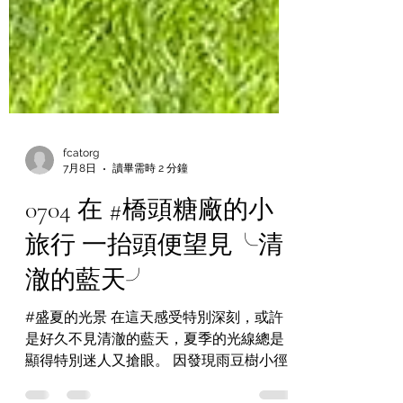
fcatorg
7月8日
讀畢需時 2 分鐘
0704 在 #橋頭糖廠的小
旅行 一抬頭便望見╰清
澈的藍天╯
#盛夏的光景 在這天感受特別深刻，或許
是好久不見清澈的藍天，夏季的光線總是