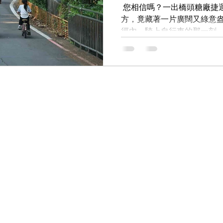
​ 您相信嗎？一出橋頭糖廠
每多一個人看見這裡的美，
方，竟藏著一片廣闊又綠意盎
望。 ✨ 【您可以為這片森林
徑內，騎上自行車的那一刻
章，每一次的分享，都是在
香，將一周身心俱疲的心都療癒
只要一騎進森林裡的自行車
降好幾度，被森林包圍的感
廠內，不僅僅只有 #百頃森
為文化景觀，也大量保留完
路沿著典寶溪騎乘著觀賞到
才可以享受的到。 ​ 而在這
頭馬術中心的人員帶著馬匹
地哼起歌來。 #橋頭馬術中心 是鄰近市區的專業馬術訓練
地，高雄市政府警察局「觀
立在此，他們積極推廣馬術
課程。 ​ 在周末假日，如果
外走走順便帶小孩放電，那
時間，搭乘捷運來橋頭糖廠一
森林 志工們舉辦的 #森林小
和我們一樣幸運，遇到馬