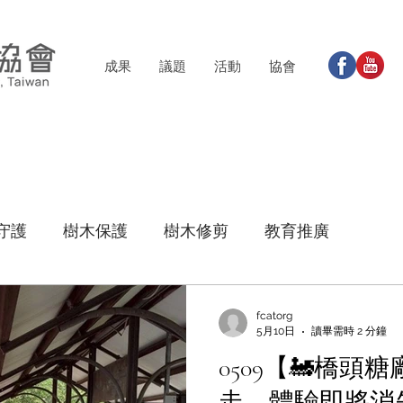
成果
議題
活動
協會
守護
樹木保護
樹木修剪
教育推廣
fcatorg
5月10日
讀畢需時 2 分鐘
0509【🚂橋
走，體驗即將消