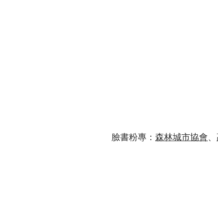
臉書粉專：
森林城市協會
、