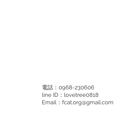
電話：0968-230606
line ID：lovetree0818
Email：
fcat.org@gmail.com