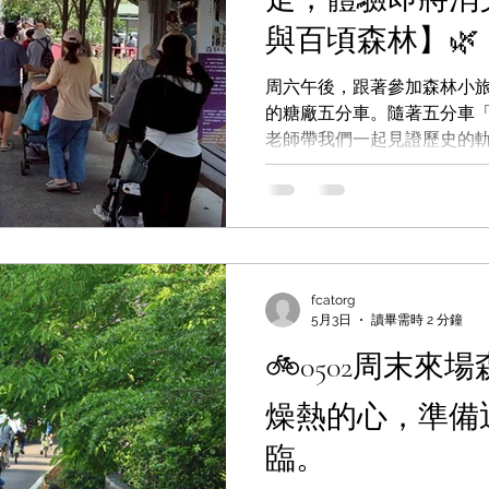
與百頃森林】🌿
周六午後，跟著參加森林小
的糖廠五分車。隨著五分車
老師帶我們一起見證歷史的
來，也親身體驗到過去台灣糖
後，我們在森林間健走。導
重生的金龜老樹，讓我們見
穿透繁茂的樹冠，灑下細碎
奮地在金龜樹的身上爬來爬
爺，包容寵溺著孩子們。 健
fcatorg
5月3日
讀畢需時 2 分鐘
花香——這裡不是公園，而是
橋頭糖廠百頃森林。 但是，
🚲0502周末
時中。 隨著橋頭新市鎮第三
了百年時光的森林，即將在
燥熱的心，準備
或許沒辦法開口呼救，但它
臨。
默默守護著高雄的空氣與氣候
看風景，更是為了讓我們重