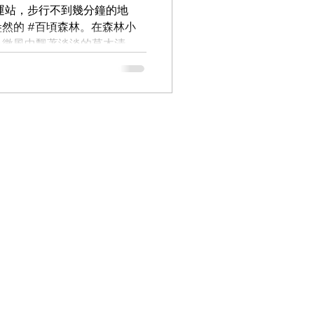
捷運站，步行不到幾分鐘的地
這片森林就多了一份存續的希
然的 #百頃森林。在森林小
做的事】 ✨ 請您分享這篇文
，微風中飄著淡淡的草木清
為這片森林發聲，讓
了。 ​ 即便在豔陽烈日下，
道上，感受到周圍溫度瞬間下
覺真的非常地舒服。在橋頭糖
林，廠區還被高雄市政府認定
整的日式建築與工業遺產。一
的河岸美景，也是只有在這裡
天，竟也非常幸運地，遇到 #橋
外出散步，更讓人忍不住愉快
光警騎隊」馬術培訓中心也設
運動外，也長期推動馬術治療
不想大老遠開車出門，又想到戶
就給自己一點搭乘大眾運輸的
起參與 #搶救橋頭糖廠百頃
旅行。 或許在某一天，你也會