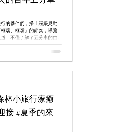
旅行的夥伴們，搭上緩緩晃動
「框噹、框噹」的節奏，導覽
軌道，不僅了解了五分車的由
業歷史的輝煌。 下了五分車
覽老師帶我們經過一棵倒伏卻
證了大自然的自癒奇蹟。陽光
的黃金光束。同行的孩子們興
去，老金龜樹就像是溫柔的爺
走沿途盡是夏日裡各種的鳥語
城市裡難得而珍貴的都市林-
這份靜謐美好，卻正在倒數計
來場森林小旅行療癒
期開發的腳步逼近，這片承載
推土機下化為烏有。這群老樹
迎接 #夏季的來
們正用每片葉子的光合作用，
。 這場小旅行，不只是為了
新連結我們生活的這片土地。