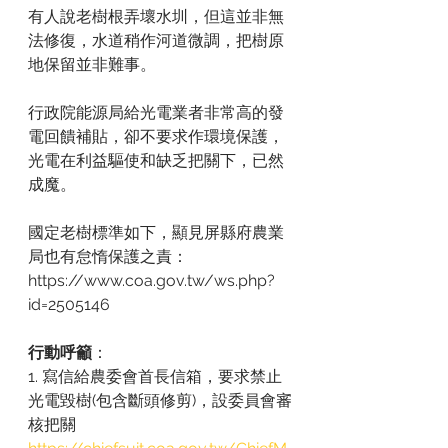
有人說老樹根弄壞水圳，但這並非無
法修復，水道稍作河道微調，把樹原
地保留並非難事。
行政院能源局給光電業者非常高的發
電回饋補貼，卻不要求作環境保護，
光電在利益驅使和缺乏把關下，已然
成魔。
國定老樹標準如下，顯見屏縣府農業
局也有怠惰保護之責：
https://www.coa.gov.tw/ws.php?
id=2505146
行動呼籲
：
1. 寫信給農委會首長信箱，要求禁止
光電毀樹(包含斷頭修剪)，設委員會審
核把關