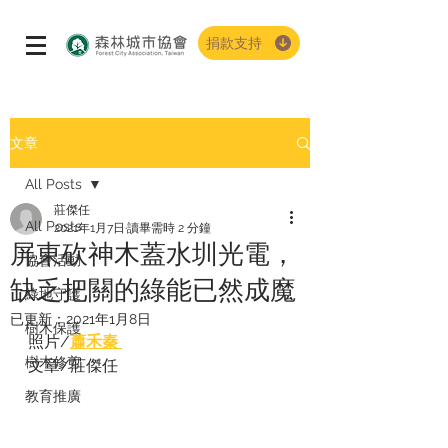
捐款支持
文章
All Posts
莊傑任
All Posts
2021年1月7日
讀畢需時 2 分鐘
屏東砍神木蓋水圳光電，
協會活動
缺乏把關的綠能已然成魔
綠地守護
已更新：
2021年1月8日
樹木保護
照片/
蕭禾秦 
樹木修剪
文章/莊傑任
教育推廣