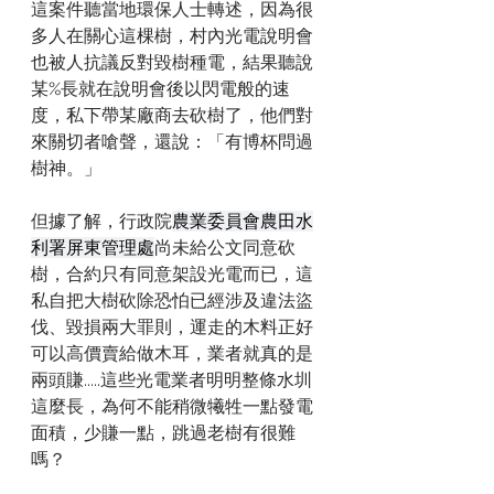
這案件聽當地環保人士轉述，因為很
多人在關心這棵樹，村內光電說明會
也被人抗議反對毀樹種電，結果聽說
某%長就在說明會後以閃電般的速
度，私下帶某廠商去砍樹了，他們對
來關切者嗆聲，還說：「有博杯問過
樹神。」
但據了解，行政院
農業委員會農田水
利署屏東管理處
尚未給公文同意砍
樹，合約只有同意架設光電而已，這
私自把大樹砍除恐怕已經涉及違法盜
伐、毀損兩大罪則，運走的木料正好
可以高價賣給做木耳，業者就真的是
兩頭賺.....這些光電業者明明整條水圳
這麼長，為何不能稍微犧牲一點發電
面積，少賺一點，跳過老樹有很難
嗎？