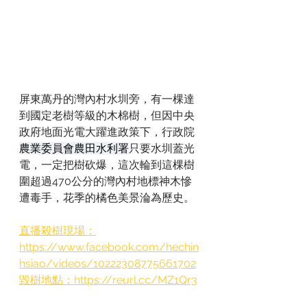
屏東萬丹的灣內村水圳旁，有一棵達
到國定老樹等級的木棉樹，但因中央
政府地面光電大躍進政策下，行政院
農業委員會農田水利署
只要水圳蓋光
電，一定把樹砍爆，這次輪到這棵樹
圍超過470公分的灣內村地標神木慘
遭毒手，花季的橘色美景淪為歷史。
直播殺樹現場：
https://www.facebook.com/hechin
hsiao/videos/10222308775661702
毀樹地點：https://reurl.cc/MZ1Qr3