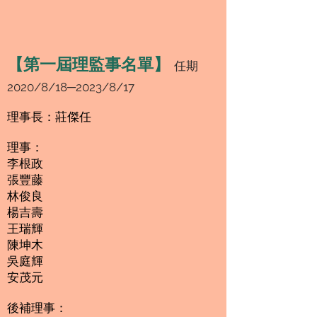
【第一屆理監事名單】
任
期
2020/8/18─2023/8/17
理事長：莊傑任
理事：
李根政
張豐藤
林俊良
楊吉壽
王瑞輝
陳坤木
吳庭輝
安茂元
後補理事：