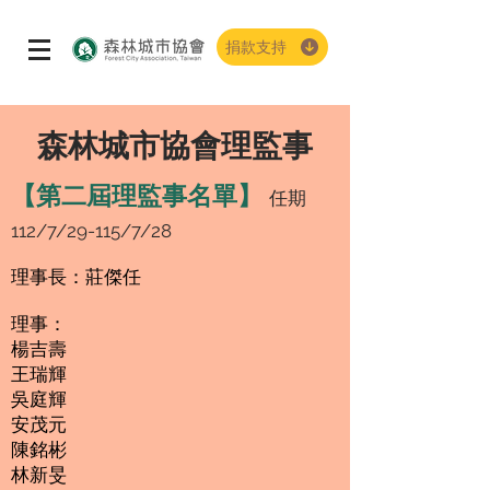
捐款支持
​森林城市協會理監事
【第二屆理監事名單】
任
期
112/7/29-115/7/28
理事長：莊傑任
理事：
楊吉壽
王瑞輝
吳庭輝
安茂元
陳銘彬
林新旻