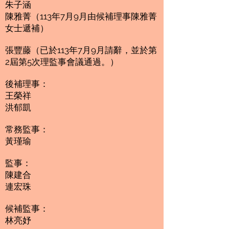
朱子涵
陳雅菁（113年7月9月由候補理事陳雅菁
女士遞補）
張豐藤（已於113年7月9月請辭，並於
第
2屆第5次理監事會議通過。）
後補理事：
王榮祥
洪郁凱
常務監事：
黃瑾瑜
監事：
陳建合
連宏珠
候補監事：
林亮妤