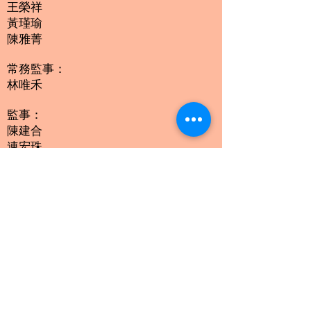
王榮祥
黃瑾瑜
陳雅菁
常務監事：
林唯禾
監事：
陳建合
連宏珠
候補監事：
盧昕宏