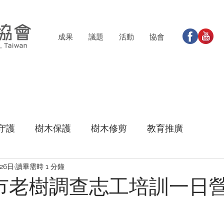
成果
議題
活動
協會
守護
樹木保護
樹木修剪
教育推廣
月26日
讀畢需時 1 分鐘
高雄市老樹調查志工培訓一日