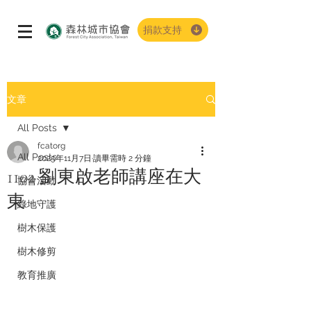
捐款支持
文章
All Posts
fcatorg
All Posts
2025年11月7日
讀畢需時 2 分鐘
1102 劉東啟老師講座在大
協會活動
東
綠地守護
樹木保護
樹木修剪
教育推廣