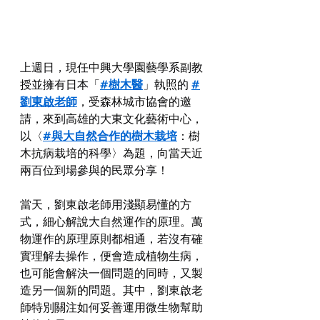
上週日，現任中興大學園藝學系副教
授並擁有日本「
#樹木醫
」執照的 
#
劉東啟老師
，受森林城市協會的邀
請，來到高雄的大東文化藝術中心，
以〈
#與大自然合作的樹木栽培
：樹
木抗病栽培的科學〉為題，向當天近
兩百位到場參與的民眾分享！
當天，劉東啟老師用淺顯易懂的方
式，細心解說大自然運作的原理。萬
物運作的原理原則都相通，若沒有確
實理解去操作，便會造成植物生病，
也可能會解決一個問題的同時，又製
造另一個新的問題。其中，劉東啟老
師特別關注如何妥善運用微生物幫助