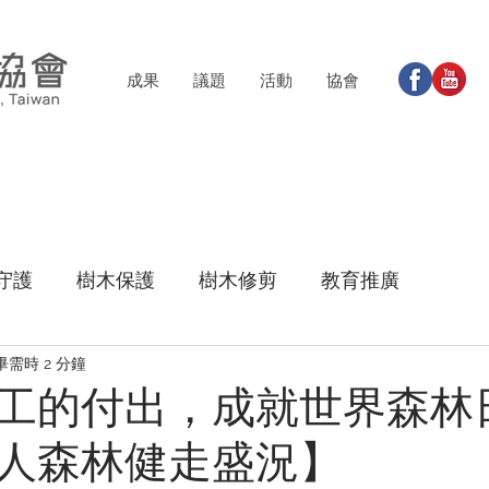
成果
議題
活動
協會
守護
樹木保護
樹木修剪
教育推廣
畢需時 2 分鐘
工的付出，成就世界森林
人森林健走盛況】