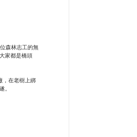
0位森林志工的無
大家都是橋頭
廠，在老樹上綁
遂。