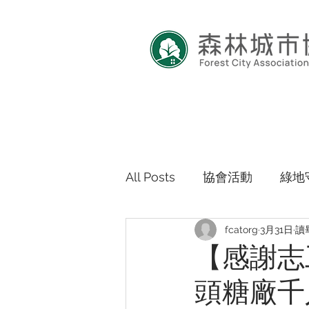
All Posts
協會活動
綠地
fcatorg
3月31日
讀
【感謝志
頭糖廠千