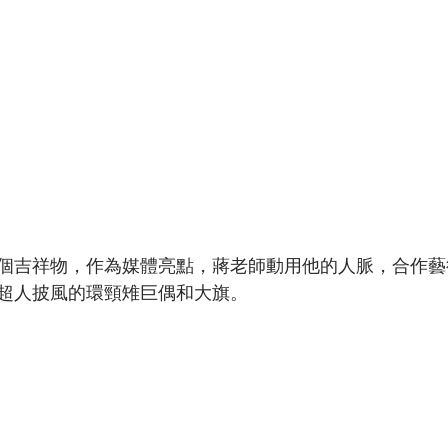
個吉祥物，作為媒體亮點，蔣老師動用他的人脈，合作藝
超人披風的環頸雉巨偶和大旗。