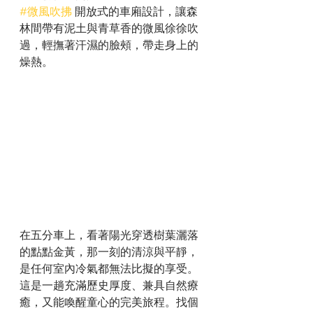
#微風吹拂
 開放式的車廂設計，讓森
林間帶有泥土與青草香的微風徐徐吹
過，輕撫著汗濕的臉頰，帶走身上的
燥熱。
在五分車上，看著陽光穿透樹葉灑落
的點點金黃，那一刻的清涼與平靜，
是任何室內冷氣都無法比擬的享受。
這是一趟充滿歷史厚度、兼具自然療
癒，又能喚醒童心的完美旅程。找個