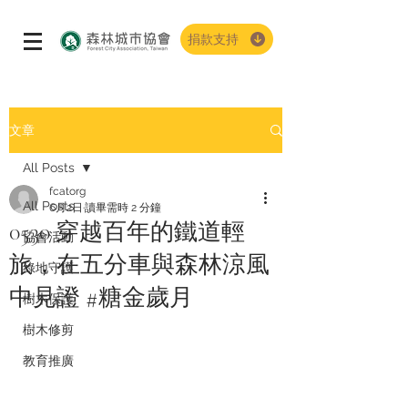
捐款支持
文章
All Posts
fcatorg
All Posts
6月2日
讀畢需時 2 分鐘
0530 穿越百年的鐵道輕
協會活動
旅，在五分車與森林涼風
綠地守護
中見證 #糖金歲月
樹木保護
樹木修剪
教育推廣