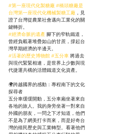
#第一座現代化製糖廠
#橋頭糖廠是
台灣第一座現代化機械製糖工廠
，見
證了台灣從農業社會邁向工業化的關
鍵轉折。
#經濟命脈的遺產
 腳下的窄軌鐵道，
曾經負載著堆疊如山的甘蔗，撐起台
灣早期經濟的半邊天。
#活著的歷史博物館
#五分車
 將過去
與現代緊緊相連，是世界上少數與現
代捷運共構的活體鐵道文化資產。
🌍跨越國界的感動：專程南下的文化
探尋者 
五分車缓缓開動，五分車廂坐著來自
各地的旅人。我的身旁坐著一對來自
外國的朋友，一問之下才知道，他們
不是為了網美打卡而來，而是好奇台
灣的殖民歷史與工業轉型。看著他們