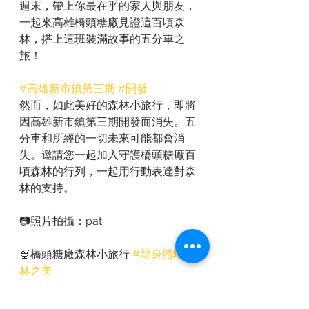
週末，帶上你最在乎的家人與朋友，
一起來高雄橋頭糖廠見證這百頃森
林，搭上這班裝滿故事的五分車之
旅！
#高雄新市鎮第三期
#開發
然而，如此美好的森林小旅行，即將
因高雄新市鎮第三期開發而消失。五
分車和所經的一切未來可能都會消
失。邀請您一起加入守護橋頭糖廠百
頃森林的行列，一起用行動表達對森
林的支持。
📷照片拍攝：pat
🍨橋頭糖廠森林小旅行 
#親身體驗森
林之美
【六月活動】：
https://forms.gle/NJHctvfVyVBho