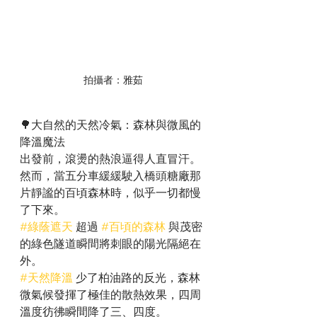
拍攝者：雅茹
🌳大自然的天然冷氣：森林與微風的
降溫魔法
出發前，滾燙的熱浪逼得人直冒汗。
然而，當五分車緩緩駛入橋頭糖廠那
片靜謐的百頃森林時，似乎一切都慢
了下來。
#綠蔭遮天
 超過 
#百頃的森林
 與茂密
的綠色隧道瞬間將刺眼的陽光隔絕在
外。
#天然降溫
 少了柏油路的反光，森林
微氣候發揮了極佳的散熱效果，四周
溫度彷彿瞬間降了三、四度。