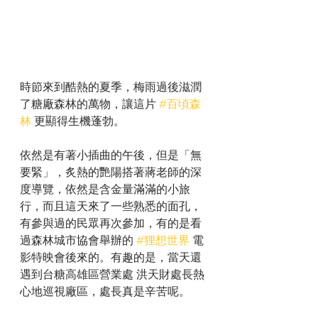
時節來到酷熱的夏季，梅雨過後滋潤
了糖廠森林的萬物，讓這片 
#百頃森
林
 更顯得生機蓬勃。
依然是有著小插曲的午後，但是「無
要緊」，炙熱的艷陽搭著蔣老師的深
度導覽，依然是含金量滿滿的小旅
行，而且這天來了一些熟悉的面孔，
有參與過的民眾再次參加，有的是看
過森林城市協會舉辦的 
#狸想世界
 電
影特映會後來的。有趣的是，當天還
遇到台糖高雄區營業處 洪天財處長熱
心地巡視廠區，處長真是辛苦呢。