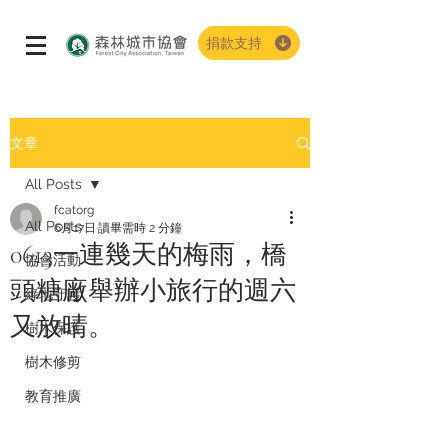
捐款支持
文章
All Posts
fcatorg
All Posts
6月17日
讀畢需時 2 分鐘
0613一連幾天的梅雨，橋
協會活動
頭糖廠舉辦小旅行的週六
綠地守護
又放晴。
樹木保護
樹木修剪
教育推廣