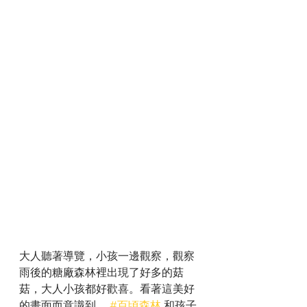
大人聽著導覽，小孩一邊觀察，觀察
雨後的糖廠森林裡出現了好多的菇
菇，大人小孩都好歡喜。看著這美好
的畫面而意識到， 
#百頃森林
 和孩子