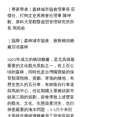
｜專家學者｜森林城市協會理事長 莊
傑任、打狗文史再興會社理事 陳坤
毅、屏科大景觀暨遊憩管理研究所所
長 周宛俞
｜協辦｜森林城市協會、搶救橋頭糖
廠百頃森林
1902年成立的橋頭糖廠，是北高雄最
重要的文化觀光景點之一，有上百公
頃的森林，同時也是台灣國寶級的保
育類環頸雉、黃鸝、草鴞的棲地，有
歷史悠久的五分車，有林蔭自行車道
與馬術中心，但近期國土署橋頭新市
鎮第三期的規劃，卻會導致上述豐富
的觀光、文化、生態資產消失，也衍
伸更嚴重的淹水問題 ，1-1六十米巨
大馬路也將破壞糖廠員工宿舍區與老