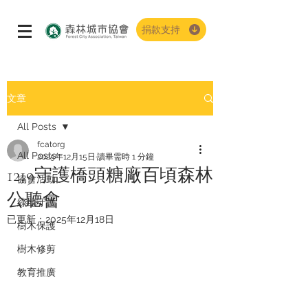
捐款支持
文章
All Posts
fcatorg
All Posts
2025年12月15日
讀畢需時 1 分鐘
1219守護橋頭糖廠百頃森林
協會活動
公聽會
綠地守護
已更新：
2025年12月18日
樹木保護
樹木修剪
教育推廣